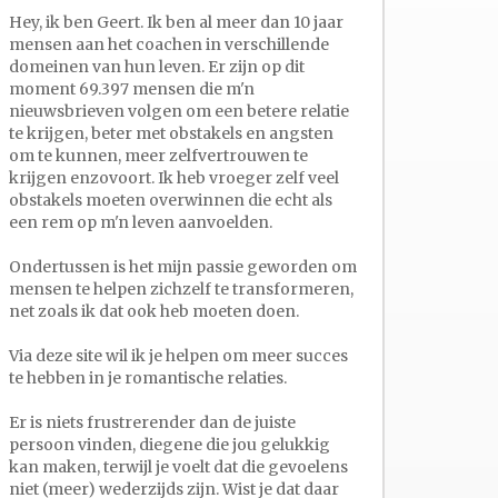
Hey, ik ben Geert. Ik ben al meer dan 10 jaar
mensen aan het coachen in verschillende
domeinen van hun leven. Er zijn op dit
moment 69.397 mensen die m'n
nieuwsbrieven volgen om een betere relatie
te krijgen, beter met obstakels en angsten
om te kunnen, meer zelfvertrouwen te
krijgen enzovoort. Ik heb vroeger zelf veel
obstakels moeten overwinnen die echt als
een rem op m'n leven aanvoelden.
Ondertussen is het mijn passie geworden om
mensen te helpen zichzelf te transformeren,
net zoals ik dat ook heb moeten doen.
Via deze site wil ik je helpen om meer succes
te hebben in je romantische relaties.
Er is niets frustrerender dan de juiste
persoon vinden, diegene die jou gelukkig
kan maken, terwijl je voelt dat die gevoelens
niet (meer) wederzijds zijn. Wist je dat daar