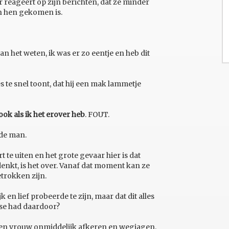
reageert op zijn berichten, dat ze minder
en hen gekomen is.
n het weten, ik was er zo eentje en heb dit
es te snel toont, dat hij een mak lammetje
j ook als ik het erover heb
. FOUT.
 de man.
e uiten en het grote gevaar hier is dat
enkt, is het over. Vanaf dat moment kan ze
trokken zijn.
k en lief probeerde te zijn, maar dat dit alles
sse had daardoor?
een vrouw onmiddelijk afkeren en wegjagen.