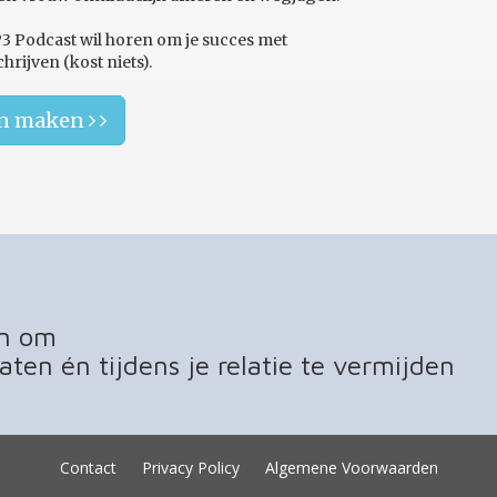
P3 Podcast wil horen om je succes met
rijven (kost niets).
en maken
en om
aten én tijdens je relatie te vermijden
Contact
Privacy Policy
Algemene Voorwaarden