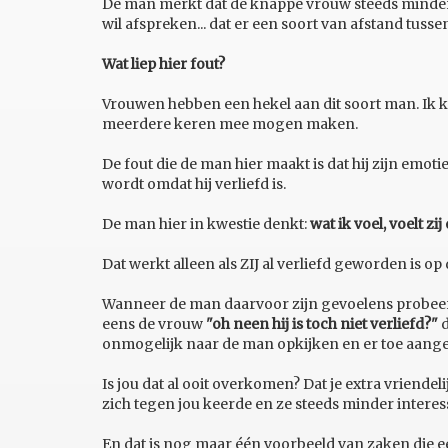
De man merkt dat de knappe vrouw steeds minder 
wil afspreken... dat er een soort van afstand tuss
Wat liep hier fout?
Vrouwen hebben een hekel aan dit soort man. Ik ka
meerdere keren mee mogen maken.
De fout die de man hier maakt is dat hij zijn emoti
wordt omdat hij verliefd is.
De man hier in kwestie denkt:
wat ik voel, voelt zi
Dat werkt alleen als ZIJ al verliefd geworden is op
Wanneer de man daarvoor zijn gevoelens probeert t
eens de vrouw
"oh neen hij is toch niet verliefd?"
d
onmogelijk naar de man opkijken en er toe aange
Is jou dat al ooit overkomen? Dat je extra vriendelij
zich tegen jou keerde en ze steeds minder intere
En dat is nog maar één voorbeeld van zaken die 