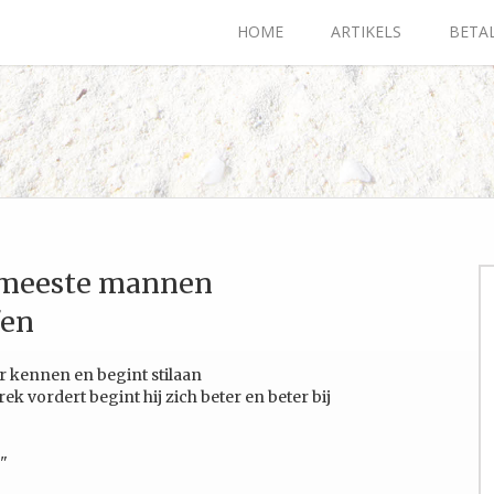
HOME
ARTIKELS
BET
e meeste mannen
fen
 kennen en begint stilaan
k vordert begint hij zich beter en beter bij
?"