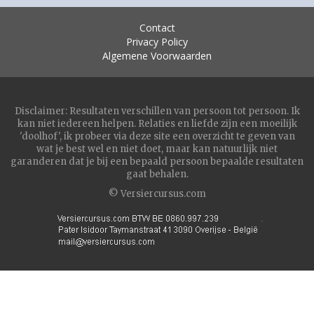
Contact
Privacy Policy
Algemene Voorwaarden
Disclaimer: Resultaten verschillen van persoon tot persoon. Ik
kan niet iedereen helpen. Relaties en liefde zijn een moeilijk
'doolhof', ik probeer via deze site een overzicht te geven van
wat je best wel en niet doet, maar kan natuurlijk niet
garanderen dat je bij een bepaald persoon bepaalde resultaten
gaat behalen.
© Versiercursus.com