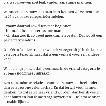
o.a. wat vrouwen niet leuk vinden aan single mannen.
Wanneer een vrouw een man leert kennen zal ze hem snel
in één van deze categorieën indelen:
- wauw, daar wil ik wel iets mee beginnen
- hmm, dat is een interessante man
- oh, daar zou ik zo goed mee kunnen praten. Dat wordt een
perfecte vriend(in)
Om één of andere reden kwam ik vroeger altijd in de laatste
categorie terecht, maar dat is een verhaal voor een andere
keer.
Wat belangrijk is, is dat je
eenmaal in de vriend categorie
je
er bijna
nooit meer uitraakt.
Een romantische relatie is voor een vrouw iets heel anders
dan een gewone vriendschap. En dat terwijl veel mannen
denken: “ik zal eerst haar vriend worden, dan ben ik veel in
haar buurt en kan ik me traag ‘opwerken’”. De lotto winnen
is makkelijker....